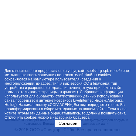
Для качественного предоставления услуг, сайт spetstorg-spb.ru собирает
метаданные вновь зашедших пользователей. Файлы cookies
сохраняются на компьютере пользователя (сведения о
местоположении; ip-адрес; тип, язык, версия ОС и браузера; тип
устройства и разрешение экрана; источник, откуда пришел на сайт
пользователь; какие страницы открывает). Собранная информация
используется для обработки статистических данных использования
сайта посредством интернет-сервисов LiveInternet, Яндекс.Метрика,
Hotlog). Нажимая кнопку «СОГЛАСЕН», Вы подтверждаете то, что Вы
проинформированы о сборе метаданных на нашем сайте. Если вы не
хотите, чтобы эти данные обрабатывались, то должны покинуть сайт.
Отключить cookies можно в настройках браузера
Компания «Спецторг» является одним из крупнейших дистрибуторов посуды и
Согласен
хозтоваров. Всегда в наличии товары для дома и дачи.
© 2015 ООО «Спецторг-СПб». Все права защищены.