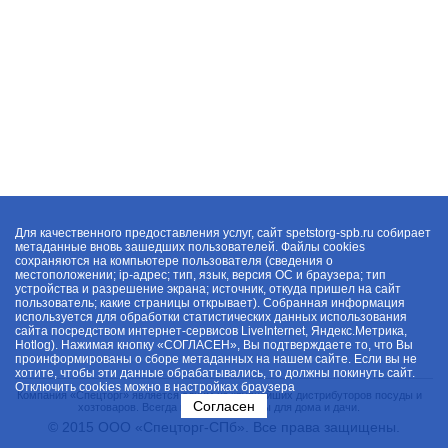
Для качественного предоставления услуг, сайт spetstorg-spb.ru собирает
метаданные вновь зашедших пользователей. Файлы cookies
сохраняются на компьютере пользователя (сведения о
местоположении; ip-адрес; тип, язык, версия ОС и браузера; тип
устройства и разрешение экрана; источник, откуда пришел на сайт
пользователь; какие страницы открывает). Собранная информация
используется для обработки статистических данных использования
сайта посредством интернет-сервисов LiveInternet, Яндекс.Метрика,
Hotlog). Нажимая кнопку «СОГЛАСЕН», Вы подтверждаете то, что Вы
проинформированы о сборе метаданных на нашем сайте. Если вы не
хотите, чтобы эти данные обрабатывались, то должны покинуть сайт.
Отключить cookies можно в настройках браузера
Компания «Спецторг» является одним из крупнейших дистрибуторов посуды и
Согласен
хозтоваров. Всегда в наличии товары для дома и дачи.
© 2015 ООО «Спецторг-СПб». Все права защищены.