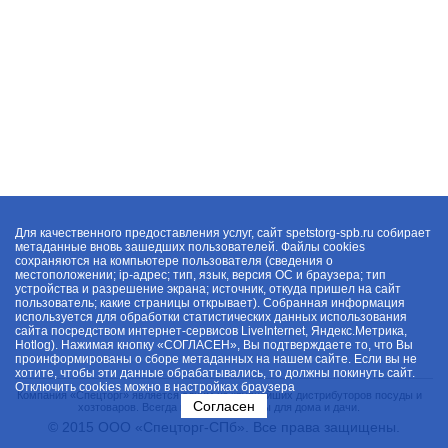
Для качественного предоставления услуг, сайт spetstorg-spb.ru собирает
метаданные вновь зашедших пользователей. Файлы cookies
сохраняются на компьютере пользователя (сведения о
местоположении; ip-адрес; тип, язык, версия ОС и браузера; тип
устройства и разрешение экрана; источник, откуда пришел на сайт
пользователь; какие страницы открывает). Собранная информация
используется для обработки статистических данных использования
сайта посредством интернет-сервисов LiveInternet, Яндекс.Метрика,
Hotlog). Нажимая кнопку «СОГЛАСЕН», Вы подтверждаете то, что Вы
проинформированы о сборе метаданных на нашем сайте. Если вы не
хотите, чтобы эти данные обрабатывались, то должны покинуть сайт.
Отключить cookies можно в настройках браузера
Компания «Спецторг» является одним из крупнейших дистрибуторов посуды и
Согласен
хозтоваров. Всегда в наличии товары для дома и дачи.
© 2015 ООО «Спецторг-СПб». Все права защищены.