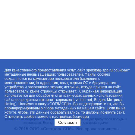
Для качественного предоставления услуг, сайт spetstorg-spb.ru собирает
метаданные вновь зашедших пользователей. Файлы cookies
сохраняются на компьютере пользователя (сведения о
местоположении; ip-адрес; тип, язык, версия ОС и браузера; тип
устройства и разрешение экрана; источник, откуда пришел на сайт
пользователь; какие страницы открывает). Собранная информация
используется для обработки статистических данных использования
сайта посредством интернет-сервисов LiveInternet, Яндекс.Метрика,
Hotlog). Нажимая кнопку «СОГЛАСЕН», Вы подтверждаете то, что Вы
проинформированы о сборе метаданных на нашем сайте. Если вы не
хотите, чтобы эти данные обрабатывались, то должны покинуть сайт.
Отключить cookies можно в настройках браузера
Компания «Спецторг» является одним из крупнейших дистрибуторов посуды и
Согласен
хозтоваров. Всегда в наличии товары для дома и дачи.
© 2015 ООО «Спецторг-СПб». Все права защищены.