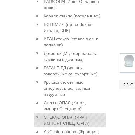
PARS OPAL Иран Опаловое
стекло
Коралл стекло (посуда в ас.)
БОГЕМИЯ (пр-во Чехия,
Италия, КНР)
ИРАН стекло (стекло в ас. в
подар.уп)
Декостек (М-декор наборы,
кувшины с деколью)
ГАРАНТ ТД (чайники
заварочные огнеупортные)
Крышки стеклянные
2.3. С
огнеупор. в ас., силикон
вакуумные
Стекло ОПАЛ (Китай,
импорт Спецторга)
СТЕКЛО ОПАЛ (ИРАН,
ИМПОРТ СПЕЦТОРГА)
ARC international (Франция,