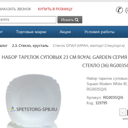
ЗАКАЗАТЬ ЗВОНОК
КУПИТЬ В РОЗНИЦУ
Искать
нт
Торговые марки
Акции
Условия работы
алог
2.3. Стекло, хрусталь
Стекло ОПАЛ (ИРАН, импорт Спецторга)
НАБОР ТАРЕЛОК СУПОВЫХ 23 СМ ROYAL GARDEN СЕРИЯ
СТЕКЛО (36) RG003S
Набор тарелок суповых
Square Modern White 
RG003SQ/6
Артикул:
RG003SQ/6
Код:
119795
-
ми