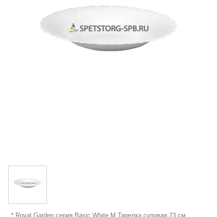
* Royal Garden серия Basic White M Тарелка суповая 23 см,