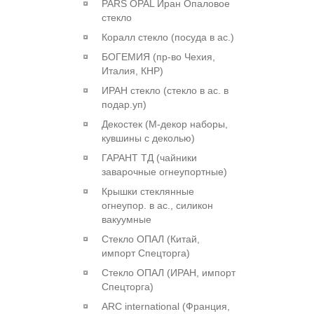
PARS OPAL Иран Опаловое
стекло
Коралл стекло (посуда в ас.)
БОГЕМИЯ (пр-во Чехия,
Италия, КНР)
ИРАН стекло (стекло в ас. в
подар.уп)
Декостек (М-декор наборы,
кувшины с деколью)
ГАРАНТ ТД (чайники
заварочные огнеупортные)
Крышки стеклянные
огнеупор. в ас., силикон
вакуумные
Стекло ОПАЛ (Китай,
импорт Спецторга)
Стекло ОПАЛ (ИРАН, импорт
Спецторга)
ARC international (Франция,