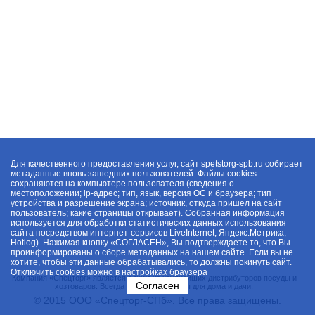
Для качественного предоставления услуг, сайт spetstorg-spb.ru собирает
метаданные вновь зашедших пользователей. Файлы cookies
сохраняются на компьютере пользователя (сведения о
местоположении; ip-адрес; тип, язык, версия ОС и браузера; тип
устройства и разрешение экрана; источник, откуда пришел на сайт
пользователь; какие страницы открывает). Собранная информация
используется для обработки статистических данных использования
сайта посредством интернет-сервисов LiveInternet, Яндекс.Метрика,
Hotlog). Нажимая кнопку «СОГЛАСЕН», Вы подтверждаете то, что Вы
проинформированы о сборе метаданных на нашем сайте. Если вы не
хотите, чтобы эти данные обрабатывались, то должны покинуть сайт.
Отключить cookies можно в настройках браузера
Компания «Спецторг» является одним из крупнейших дистрибуторов посуды и
Согласен
хозтоваров. Всегда в наличии товары для дома и дачи.
© 2015 ООО «Спецторг-СПб». Все права защищены.