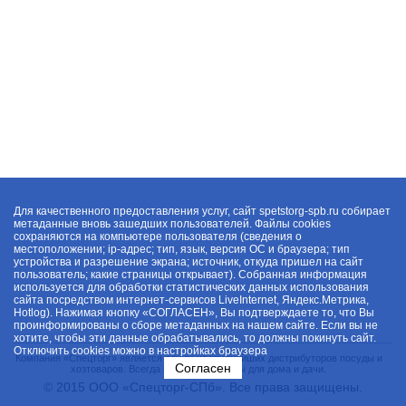
Для качественного предоставления услуг, сайт spetstorg-spb.ru собирает
метаданные вновь зашедших пользователей. Файлы cookies
сохраняются на компьютере пользователя (сведения о
местоположении; ip-адрес; тип, язык, версия ОС и браузера; тип
устройства и разрешение экрана; источник, откуда пришел на сайт
пользователь; какие страницы открывает). Собранная информация
используется для обработки статистических данных использования
сайта посредством интернет-сервисов LiveInternet, Яндекс.Метрика,
Hotlog). Нажимая кнопку «СОГЛАСЕН», Вы подтверждаете то, что Вы
проинформированы о сборе метаданных на нашем сайте. Если вы не
хотите, чтобы эти данные обрабатывались, то должны покинуть сайт.
Отключить cookies можно в настройках браузера
Компания «Спецторг» является одним из крупнейших дистрибуторов посуды и
Согласен
хозтоваров. Всегда в наличии товары для дома и дачи.
© 2015 ООО «Спецторг-СПб». Все права защищены.