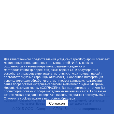
Для качественного предоставления услуг, сайт spetstorg-spb.ru собирает
метаданные вновь зашедших пользователей. Файлы cookies
сохраняются на компьютере пользователя (сведения о
местоположении; ip-адрес; тип, язык, версия ОС и браузера; тип
устройства и разрешение экрана; источник, откуда пришел на сайт
пользователь; какие страницы открывает). Собранная информация
используется для обработки статистических данных использования
сайта посредством интернет-сервисов LiveInternet, Яндекс.Метрика,
Hotlog). Нажимая кнопку «СОГЛАСЕН», Вы подтверждаете то, что Вы
проинформированы о сборе метаданных на нашем сайте. Если вы не
хотите, чтобы эти данные обрабатывались, то должны покинуть сайт.
Отключить cookies можно в настройках браузера
Компания «Спецторг» является одним из крупнейших дистрибуторов посуды и
Согласен
хозтоваров. Всегда в наличии товары для дома и дачи.
© 2015 ООО «Спецторг-СПб». Все права защищены.