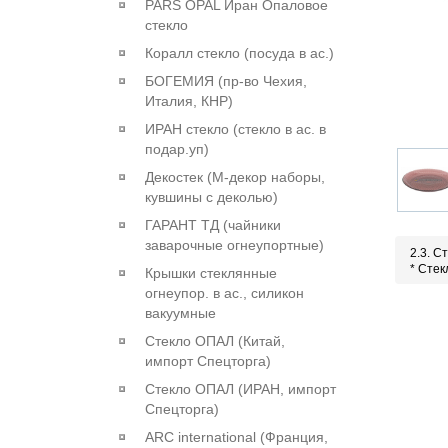
PARS OPAL Иран Опаловое
стекло
Коралл стекло (посуда в ас.)
БОГЕМИЯ (пр-во Чехия,
Италия, КНР)
ИРАН стекло (стекло в ас. в
подар.уп)
Декостек (М-декор наборы,
кувшины с деколью)
ГАРАНТ ТД (чайники
заварочные огнеупортные)
2.3. С
* Сте
Крышки стеклянные
огнеупор. в ас., силикон
вакуумные
Стекло ОПАЛ (Китай,
импорт Спецторга)
Стекло ОПАЛ (ИРАН, импорт
Спецторга)
ARC international (Франция,