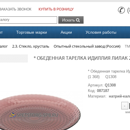
ЗАКАЗАТЬ ЗВОНОК
КУПИТЬ В РОЗНИЦУ
Искать
нт
Торговые марки
Акции
Условия работы
алог
2.3. Стекло, хрусталь
Опытный стекольный завод (Россия)
ТМ
* ОБЕДЕННАЯ ТАРЕЛКА ИДИЛЛИЯ ЛИЛАК 25 
* Обеденная тарелка 
(1 368) Q1308
Артикул:
Q1308
Код:
087187
Материал:
натрий-кал
-
ми