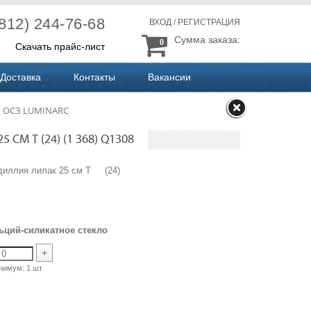
(812) 244-76-68
ВХОД
/
РЕГИСТРАЦИЯ
Сумма заказа:
0
Скачать прайс-лист
Доставка
Контакты
Вакансии
 ОСЗ LUMINARC
СМ T (24) (1 368) Q1308
Идиллия лилак 25 см T (24)
ьций-силикатное стекло
+
нимум:
1 шт