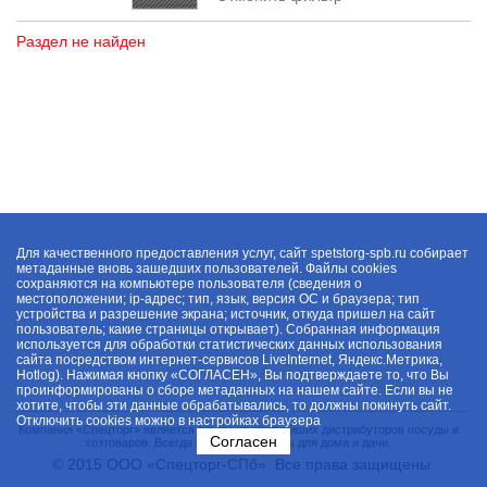
Раздел не найден
Для качественного предоставления услуг, сайт spetstorg-spb.ru собирает
метаданные вновь зашедших пользователей. Файлы cookies
сохраняются на компьютере пользователя (сведения о
местоположении; ip-адрес; тип, язык, версия ОС и браузера; тип
устройства и разрешение экрана; источник, откуда пришел на сайт
пользователь; какие страницы открывает). Собранная информация
используется для обработки статистических данных использования
сайта посредством интернет-сервисов LiveInternet, Яндекс.Метрика,
Hotlog). Нажимая кнопку «СОГЛАСЕН», Вы подтверждаете то, что Вы
проинформированы о сборе метаданных на нашем сайте. Если вы не
хотите, чтобы эти данные обрабатывались, то должны покинуть сайт.
Отключить cookies можно в настройках браузера
Компания «Спецторг» является одним из крупнейших дистрибуторов посуды и
Согласен
хозтоваров. Всегда в наличии товары для дома и дачи.
© 2015 ООО «Спецторг-СПб». Все права защищены.