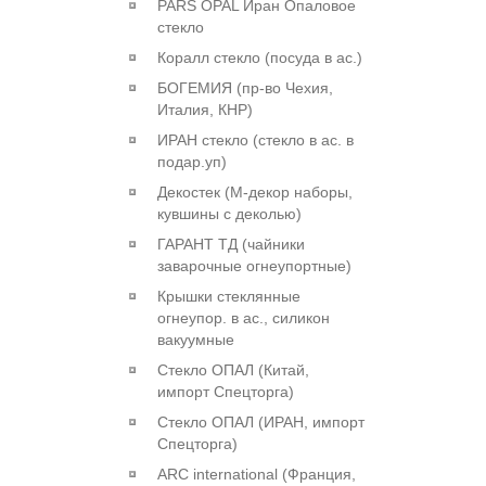
PARS OPAL Иран Опаловое
стекло
Коралл стекло (посуда в ас.)
БОГЕМИЯ (пр-во Чехия,
Италия, КНР)
ИРАН стекло (стекло в ас. в
подар.уп)
Декостек (М-декор наборы,
кувшины с деколью)
ГАРАНТ ТД (чайники
заварочные огнеупортные)
Крышки стеклянные
огнеупор. в ас., силикон
вакуумные
Стекло ОПАЛ (Китай,
импорт Спецторга)
Стекло ОПАЛ (ИРАН, импорт
Спецторга)
ARC international (Франция,