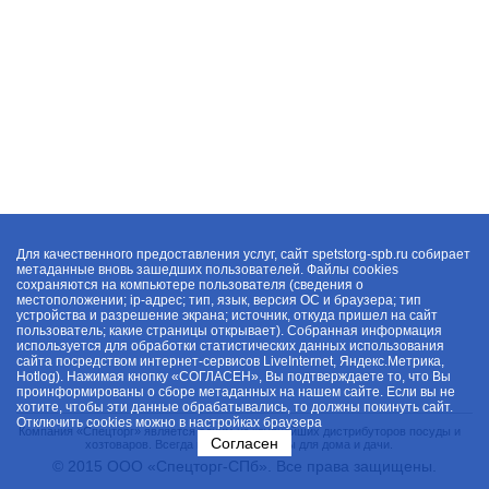
Для качественного предоставления услуг, сайт spetstorg-spb.ru собирает
метаданные вновь зашедших пользователей. Файлы cookies
сохраняются на компьютере пользователя (сведения о
местоположении; ip-адрес; тип, язык, версия ОС и браузера; тип
устройства и разрешение экрана; источник, откуда пришел на сайт
пользователь; какие страницы открывает). Собранная информация
используется для обработки статистических данных использования
сайта посредством интернет-сервисов LiveInternet, Яндекс.Метрика,
Hotlog). Нажимая кнопку «СОГЛАСЕН», Вы подтверждаете то, что Вы
проинформированы о сборе метаданных на нашем сайте. Если вы не
хотите, чтобы эти данные обрабатывались, то должны покинуть сайт.
Отключить cookies можно в настройках браузера
Компания «Спецторг» является одним из крупнейших дистрибуторов посуды и
Согласен
хозтоваров. Всегда в наличии товары для дома и дачи.
© 2015 ООО «Спецторг-СПб». Все права защищены.