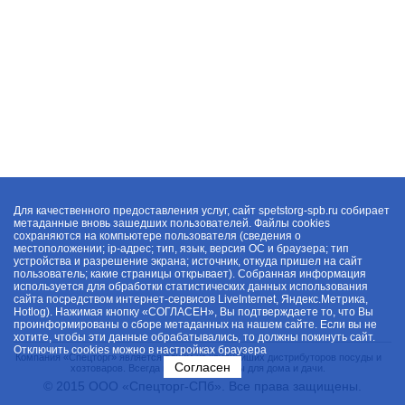
Для качественного предоставления услуг, сайт spetstorg-spb.ru собирает
метаданные вновь зашедших пользователей. Файлы cookies
сохраняются на компьютере пользователя (сведения о
местоположении; ip-адрес; тип, язык, версия ОС и браузера; тип
устройства и разрешение экрана; источник, откуда пришел на сайт
пользователь; какие страницы открывает). Собранная информация
используется для обработки статистических данных использования
сайта посредством интернет-сервисов LiveInternet, Яндекс.Метрика,
Hotlog). Нажимая кнопку «СОГЛАСЕН», Вы подтверждаете то, что Вы
проинформированы о сборе метаданных на нашем сайте. Если вы не
хотите, чтобы эти данные обрабатывались, то должны покинуть сайт.
Отключить cookies можно в настройках браузера
Компания «Спецторг» является одним из крупнейших дистрибуторов посуды и
Согласен
хозтоваров. Всегда в наличии товары для дома и дачи.
© 2015 ООО «Спецторг-СПб». Все права защищены.