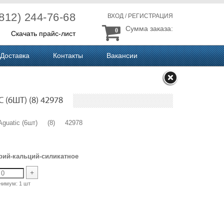
(812) 244-76-68
ВХОД
/
РЕГИСТРАЦИЯ
Сумма заказа:
0
Скачать прайс-лист
Доставка
Контакты
Вакансии
(6ШТ) (8) 42978
 Aguatic (6шт) (8) 42978
рий-кальций-силикатное
+
нимум:
1 шт