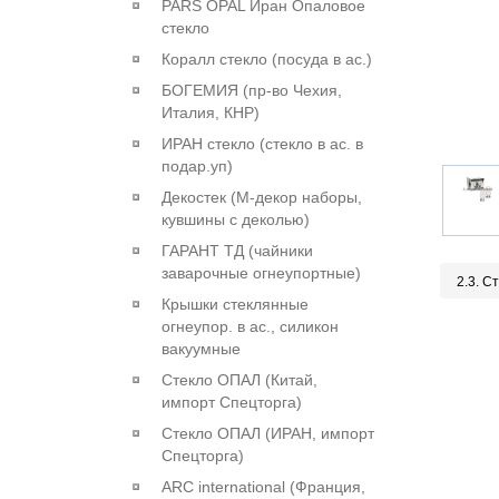
PARS OPAL Иран Опаловое
стекло
Коралл стекло (посуда в ас.)
БОГЕМИЯ (пр-во Чехия,
Италия, КНР)
ИРАН стекло (стекло в ас. в
подар.уп)
Декостек (М-декор наборы,
кувшины с деколью)
ГАРАНТ ТД (чайники
заварочные огнеупортные)
2.3. С
Крышки стеклянные
огнеупор. в ас., силикон
вакуумные
Стекло ОПАЛ (Китай,
импорт Спецторга)
Стекло ОПАЛ (ИРАН, импорт
Спецторга)
ARC international (Франция,