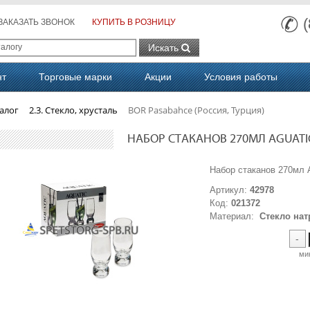
ЗАКАЗАТЬ ЗВОНОК
КУПИТЬ В РОЗНИЦУ
Искать
нт
Торговые марки
Акции
Условия работы
алог
2.3. Стекло, хрусталь
BOR Pasabahce (Росcия, Турция)
НАБОР СТАКАНОВ 270МЛ AGUATIC 
Набор стаканов 270мл
Артикул:
42978
Код:
021372
Материал:
Стекло нат
-
ми