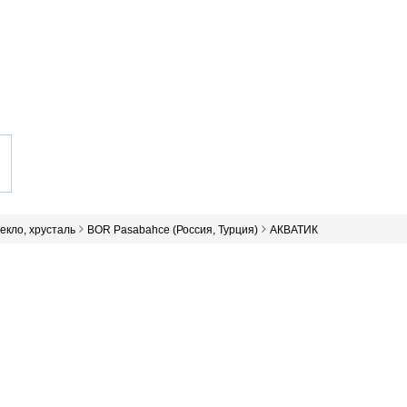
текло, хрусталь
BOR Pasabahce (Росcия, Турция)
АКВАТИК