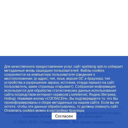
Для качественного предоставления услуг, сайт spetstorg-spb.ru собирает
метаданные вновь зашедших пользователей. Файлы cookies
сохраняются на компьютере пользователя (сведения о
местоположении; ip-адрес; тип, язык, версия ОС и браузера; тип
устройства и разрешение экрана; источник, откуда пришел на сайт
пользователь; какие страницы открывает). Собранная информация
используется для обработки статистических данных использования
сайта посредством интернет-сервисов LiveInternet, Яндекс.Метрика,
Hotlog). Нажимая кнопку «СОГЛАСЕН», Вы подтверждаете то, что Вы
проинформированы о сборе метаданных на нашем сайте. Если вы не
хотите, чтобы эти данные обрабатывались, то должны покинуть сайт.
Отключить cookies можно в настройках браузера
Компания «Спецторг» является одним из крупнейших дистрибуторов посуды и
Согласен
хозтоваров. Всегда в наличии товары для дома и дачи.
© 2015 ООО «Спецторг-СПб». Все права защищены.