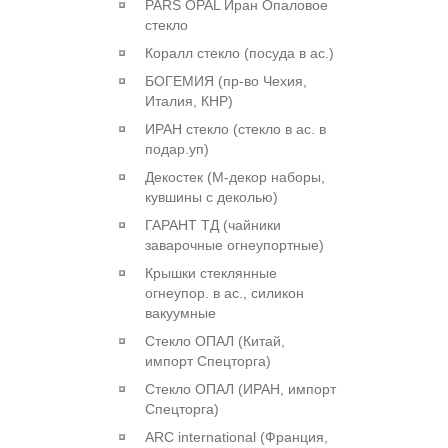
PARS OPAL Иран Опаловое
стекло
Коралл стекло (посуда в ас.)
БОГЕМИЯ (пр-во Чехия,
Италия, КНР)
ИРАН стекло (стекло в ас. в
подар.уп)
Декостек (М-декор наборы,
кувшины с деколью)
ГАРАНТ ТД (чайники
заварочные огнеупортные)
Крышки стеклянные
огнеупор. в ас., силикон
вакуумные
Стекло ОПАЛ (Китай,
импорт Спецторга)
Стекло ОПАЛ (ИРАН, импорт
Спецторга)
ARC international (Франция,