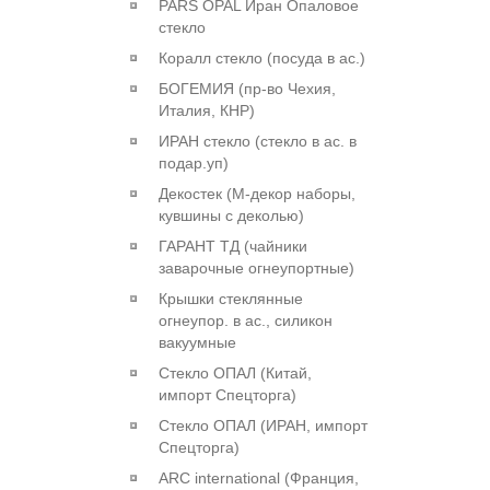
PARS OPAL Иран Опаловое
стекло
Коралл стекло (посуда в ас.)
БОГЕМИЯ (пр-во Чехия,
Италия, КНР)
ИРАН стекло (стекло в ас. в
подар.уп)
Декостек (М-декор наборы,
кувшины с деколью)
ГАРАНТ ТД (чайники
заварочные огнеупортные)
Крышки стеклянные
огнеупор. в ас., силикон
вакуумные
Стекло ОПАЛ (Китай,
импорт Спецторга)
Стекло ОПАЛ (ИРАН, импорт
Спецторга)
ARC international (Франция,