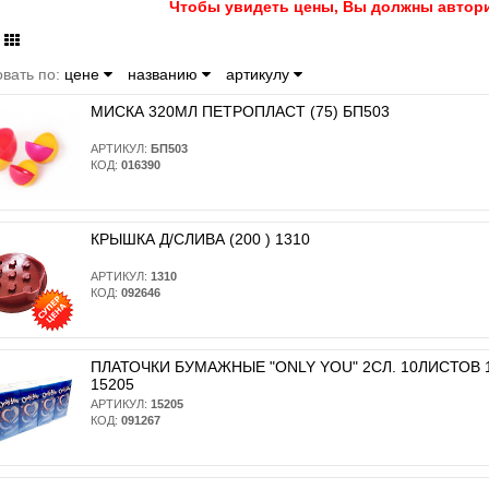
Чтобы увидеть цены, Вы должны автори
вать по:
цене
названию
артикулу
МИСКА 320МЛ ПЕТРОПЛАСТ (75) БП503
АРТИКУЛ:
БП503
КОД:
016390
КРЫШКА Д/СЛИВА (200 ) 1310
АРТИКУЛ:
1310
КОД:
092646
ПЛАТОЧКИ БУМАЖНЫЕ "ONLY YOU" 2СЛ. 10ЛИСТОВ 10
15205
АРТИКУЛ:
15205
КОД:
091267