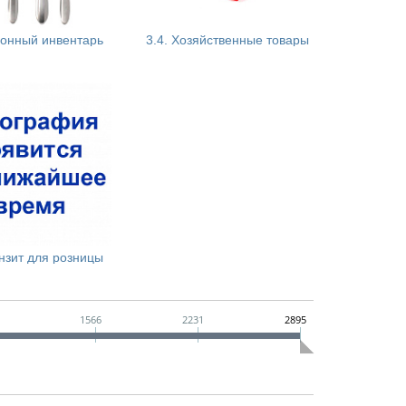
хонный инвентарь
3.4. Хозяйственные товары
KAMILLE (ТЕРМОСА, НОЖИ, СИЛИКОН, КУХ.УТВАРЬ, КИТАЙ)
ИСКРАПЛАСТ, БРАШИНГ (РОССИЯ, Г.СМОЛЕНСК)
Ы АРКТИКА
АНТЕЙ (ГУБКИ, ПАКЕТЫ Д/МУСОРА, ПР.)
* HITT ТМ (ПРОЕКТ СПЕЦТОРГА. КУХОННАЯ УТВАРЬ И ПР.)
ЗАЖИГАЛКИ (НЬЮЛАЙТ)
(КУХОННАЯ УТВАРЬ)
HITT (ПРОЕКТ СПЕЦТОРГА)
GALA (РЕЗКА ПО МЕТАЛЛУ. ПР-ВО БЕЛАРУСЬ)
ЛИНК ГРУПП (ТОВАРЫ Д/БАНИ, СЕЗОННЫЙ ТОВАР.РОССИЯ)
ENS GROUP (ТОВАРЫ Д/КУХНИ, ТЕКСТИЛЬ.КИТАЙ)
МУЛЬТИПЛАСТ (УБОРКА, ЩЕТКИ. РОССИЯ)
MARMITON (СИЛИКОН, ТОВАРЫ Д/КУХНИ)
НИКА (ГЛАД. ДОСКИ, СУШИЛКИ, ВЕШАЛКИ ПР-ВО РОССИЯ)
TRAMONTINA (НОЖИ, СТ.ПРИБОРЫ, КУХ.УТВАРЬ. БРАЗИЛИЯ)
СКАТЕРТИ (КОВРИКИ ПРИДВЕРНЫЕ, Д/ВАННОЙ КИТАЙ,ТУРЦИЯ)
ХОЗТОРГ (КУХ.УТВАРЬ. РОССИЯ, БЕЛАРУСЬ, УКРАИНА)
ЗМИ (ПОДСТАВКИ ДЛЯ ЦВЕТОВ, ВЕШАЛКИ)
* ИНВЕСТ АЛЬЯНС (ТОВАРЫ Д/КУХНИ. КИТАЙ)
ЗЕБРА (АРОМАДИФФУЗОРЫ)
МУЛЬТИДОМ (ВСЕ Д/КУХНИ И ВАННОЙ.КИТАЙ)
SAKURA
СТОЛОВЫЕ ПРИБОРЫ НЫТВА (РОССИЯ, Г.НЫТВА)
КОВРИКИ, КЛЕЕНКА
* СТОЛОВЫЕ ПРИБОРЫ ПЗХМ (РОССИЯ, Г.ПАВЛОВО)
АДМ (ТОВАР В АС.)
ТЕРКИ, ФОРМЫ КВАРЦ (РОССИЯ, ЖЕСТЬ, НЕРЖ.)
СВЕЧИ
ТЕРМОСЫ БИОСТАЛЬ (КИТАЙ.РУСТЕРМОС)
* МЕТАЛЛ ИДЕЯ (ИЗДЕЛИЯ В СТИЛЕ ЛОФТ)
нзит для розницы
СТРЕЙЧ, СКОТЧ
А
1566
2231
2895