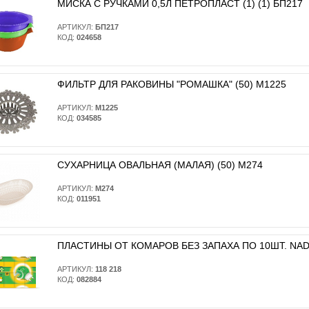
МИСКА С РУЧКАМИ 0,5Л ПЕТРОПЛАСТ (1) (1) БП217
АРТИКУЛ:
БП217
КОД:
024658
ФИЛЬТР ДЛЯ РАКОВИНЫ "РОМАШКА" (50) М1225
АРТИКУЛ:
М1225
КОД:
034585
СУХАРНИЦА ОВАЛЬНАЯ (МАЛАЯ) (50) М274
АРТИКУЛ:
М274
КОД:
011951
ПЛАСТИНЫ ОТ КОМАРОВ БЕЗ ЗАПАХА ПО 10ШТ. NADZO
АРТИКУЛ:
118 218
КОД:
082884