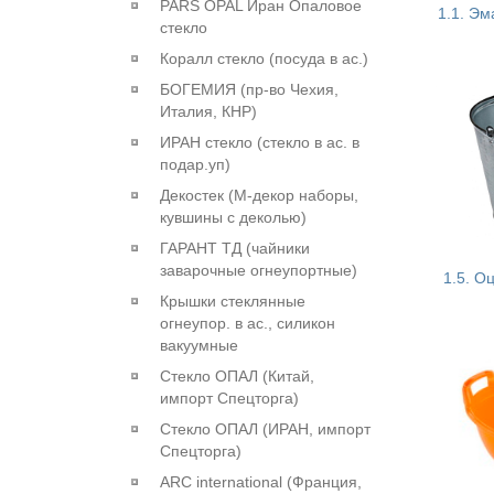
PARS OPAL Иран Опаловое
1.1. Э
стекло
Коралл стекло (посуда в ас.)
БОГЕМИЯ (пр-во Чехия,
Италия, КНР)
ИРАН стекло (стекло в ас. в
подар.уп)
Декостек (М-декор наборы,
кувшины с деколью)
ГАРАНТ ТД (чайники
заварочные огнеупортные)
1.5. О
Крышки стеклянные
огнеупор. в ас., силикон
вакуумные
Стекло ОПАЛ (Китай,
импорт Спецторга)
Стекло ОПАЛ (ИРАН, импорт
Спецторга)
ARC international (Франция,