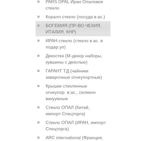
PARS OPAL Иран Опаловое
стекло
Коралл стекло (посуда в ас.)
БОГЕМИЯ (ПР-ВО ЧЕХИЯ,
ИТАЛИЯ, КНР)
ИРАН стекло (стекло в ас. в
подар.уп)
Декостек (М-декор наборы,
кувшины с деколью)
ГАРАНТ ТД (чайники
заварочные огнеупортные)
Крышки стеклянные
огнеупор. в ас., силикон
вакуумные
Стекло ОПАЛ (Китай,
импорт Спецторга)
Стекло ОПАЛ (ИРАН, импорт
Спецторга)
ARC international (Франция,