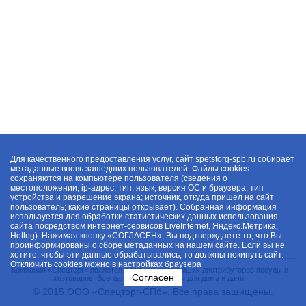
Для качественного предоставления услуг, сайт spetstorg-spb.ru собирает
метаданные вновь зашедших пользователей. Файлы cookies
сохраняются на компьютере пользователя (сведения о
местоположении; ip-адрес; тип, язык, версия ОС и браузера; тип
устройства и разрешение экрана; источник, откуда пришел на сайт
пользователь; какие страницы открывает). Собранная информация
используется для обработки статистических данных использования
сайта посредством интернет-сервисов LiveInternet, Яндекс.Метрика,
Hotlog). Нажимая кнопку «СОГЛАСЕН», Вы подтверждаете то, что Вы
проинформированы о сборе метаданных на нашем сайте. Если вы не
хотите, чтобы эти данные обрабатывались, то должны покинуть сайт.
Отключить cookies можно в настройках браузера
Компания «Спецторг» является одним из крупнейших дистрибуторов посуды и
Согласен
хозтоваров. Всегда в наличии товары для дома и дачи.
© 2015 ООО «Спецторг-СПб». Все права защищены.