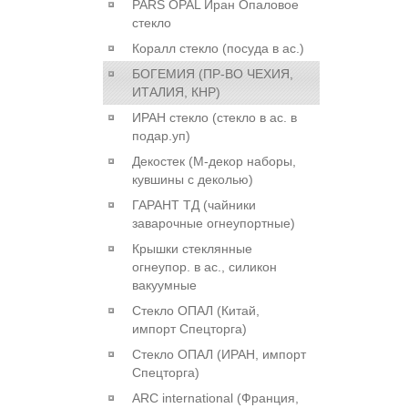
PARS OPAL Иран Опаловое
стекло
Коралл стекло (посуда в ас.)
БОГЕМИЯ (ПР-ВО ЧЕХИЯ,
ИТАЛИЯ, КНР)
ИРАН стекло (стекло в ас. в
подар.уп)
Декостек (М-декор наборы,
кувшины с деколью)
ГАРАНТ ТД (чайники
заварочные огнеупортные)
Крышки стеклянные
огнеупор. в ас., силикон
вакуумные
Стекло ОПАЛ (Китай,
импорт Спецторга)
Стекло ОПАЛ (ИРАН, импорт
Спецторга)
ARC international (Франция,