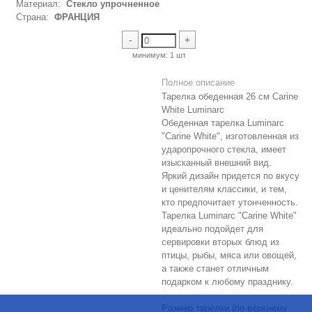
Материал:
Стекло упрочненное
Страна:
ФРАНЦИЯ
-
+
минимум:
1 шт
Полное описание
Тарелка обеденная 26 см Carine
White Luminarc
Обеденная тарелка Luminarc
"Carine White", изготовленная из
ударопрочного стекла, имеет
изысканный внешний вид.
Яркий дизайн придется по вкусу
и ценителям классики, и тем,
кто предпочитает утонченность.
Тарелка Luminarc "Carine White"
идеально подойдет для
сервировки вторых блюд из
птицы, рыбы, мяса или овощей,
а также станет отличным
подарком к любому празднику.
Размер тарелки (по верхнему