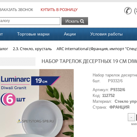
ЗАКАЗАТЬ ЗВОНОК
КУПИТЬ В РОЗНИЦУ
Искать
нт
Торговые марки
Акции
Условия работы
алог
2.3. Стекло, хрусталь
ARC international (Франция, импорт "Спец
НАБОР ТАРЕЛОК ДЕСЕРТНЫХ 19 СМ DIWA
Набор тарелок десертны
6шт. P9332/6
Артикул:
P9332/6
Код:
112752
Материал:
Стекло уп
Страна:
ФРАНЦИЯ
-
ми