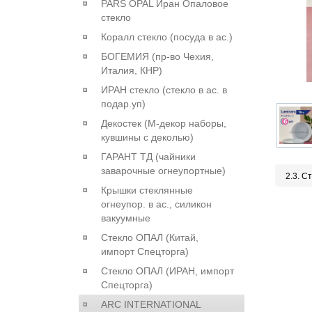
PARS OPAL Иран Опаловое
стекло
Коралл стекло (посуда в ас.)
БОГЕМИЯ (пр-во Чехия,
Италия, КНР)
ИРАН стекло (стекло в ас. в
подар.уп)
Декостек (М-декор наборы,
кувшины с деколью)
ГАРАНТ ТД (чайники
заварочные огнеупортные)
2.3. С
Крышки стеклянные
огнеупор. в ас., силикон
вакуумные
Стекло ОПАЛ (Китай,
импорт Спецторга)
Стекло ОПАЛ (ИРАН, импорт
Спецторга)
ARC INTERNATIONAL