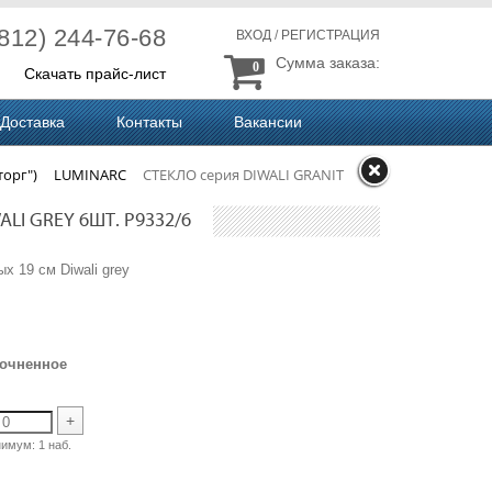
(812) 244-76-68
ВХОД
/
РЕГИСТРАЦИЯ
Сумма заказа:
0
Скачать прайс-лист
Доставка
Контакты
Вакансии
торг")
LUMINARC
СТЕКЛО серия DIWALI GRANIT
LI GREY 6ШТ. P9332/6
х 19 см Diwali grey
рочненное
+
нимум:
1 наб.