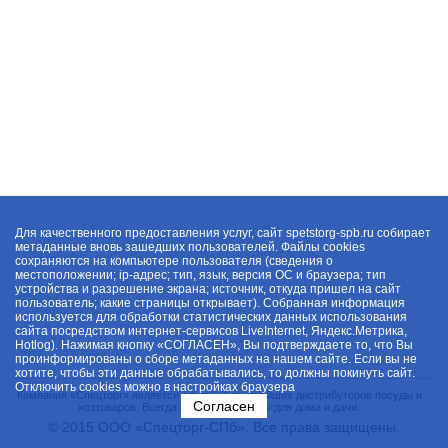
Для качественного предоставления услуг, сайт spetstorg-spb.ru собирает
метаданные вновь зашедших пользователей. Файлы cookies
сохраняются на компьютере пользователя (сведения о
местоположении; ip-адрес; тип, язык, версия ОС и браузера; тип
устройства и разрешение экрана; источник, откуда пришел на сайт
пользователь; какие страницы открывает). Собранная информация
используется для обработки статистических данных использования
сайта посредством интернет-сервисов LiveInternet, Яндекс.Метрика,
Hotlog). Нажимая кнопку «СОГЛАСЕН», Вы подтверждаете то, что Вы
проинформированы о сборе метаданных на нашем сайте. Если вы не
хотите, чтобы эти данные обрабатывались, то должны покинуть сайт.
Отключить cookies можно в настройках браузера
Компания «Спецторг» является одним из крупнейших дистрибуторов посуды и
Согласен
хозтоваров. Всегда в наличии товары для дома и дачи.
© 2015 ООО «Спецторг-СПб». Все права защищены.