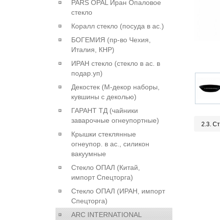
PARS OPAL Иран Опаловое
стекло
Коралл стекло (посуда в ас.)
БОГЕМИЯ (пр-во Чехия,
Италия, КНР)
ИРАН стекло (стекло в ас. в
подар.уп)
Декостек (М-декор наборы,
кувшины с деколью)
ГАРАНТ ТД (чайники
заварочные огнеупортные)
2.3. С
Крышки стеклянные
огнеупор. в ас., силикон
вакуумные
Стекло ОПАЛ (Китай,
импорт Спецторга)
Стекло ОПАЛ (ИРАН, импорт
Спецторга)
ARC INTERNATIONAL