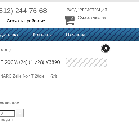
(812) 244-76-68
ВХОД
/
РЕГИСТРАЦИЯ
Сумма заказа:
0
Скачать прайс-лист
Доставка
Контакты
Вакансии
торг")
 20СМ (24) (1 728) V3890
INARC Zelie Noir T 20см (24)
рочненное
+
нимум:
1 шт