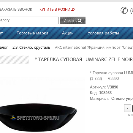
ЗАКАЗАТЬ ЗВОНОК
КУПИТЬ В РОЗНИЦУ
Искать
нт
Торговые марки
Акции
Условия работы
алог
2.3. Стекло, хрусталь
ARC international (Франция, импорт "Спец
* ТАРЕЛКА СУПОВАЯ LUMINARC ZELIE NOIR T
* Тарелка суповая LUM
(1 728) V3890
Артикул:
V3890
Код:
108463
Материал:
Стекло уп
-
ми