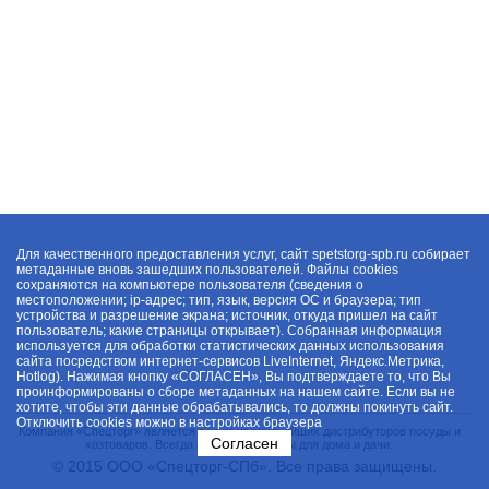
Для качественного предоставления услуг, сайт spetstorg-spb.ru собирает
метаданные вновь зашедших пользователей. Файлы cookies
сохраняются на компьютере пользователя (сведения о
местоположении; ip-адрес; тип, язык, версия ОС и браузера; тип
устройства и разрешение экрана; источник, откуда пришел на сайт
пользователь; какие страницы открывает). Собранная информация
используется для обработки статистических данных использования
сайта посредством интернет-сервисов LiveInternet, Яндекс.Метрика,
Hotlog). Нажимая кнопку «СОГЛАСЕН», Вы подтверждаете то, что Вы
проинформированы о сборе метаданных на нашем сайте. Если вы не
хотите, чтобы эти данные обрабатывались, то должны покинуть сайт.
Отключить cookies можно в настройках браузера
Компания «Спецторг» является одним из крупнейших дистрибуторов посуды и
Согласен
хозтоваров. Всегда в наличии товары для дома и дачи.
© 2015 ООО «Спецторг-СПб». Все права защищены.