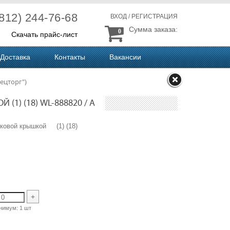
(812) 244-76-68
ВХОД
/
РЕГИСТРАЦИЯ
Сумма заказа:
0
Скачать прайс-лист
Доставка
Контакты
Вакансии
ецторг")
1) (18) WL-888820 / A
буковой крышкой (1) (18)
A
+
нимум:
1 шт