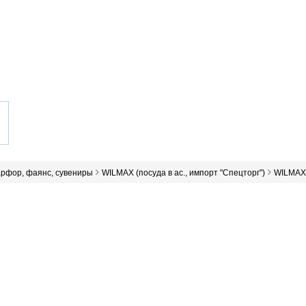
арфор, фаянс, сувениры
WILMAX (посуда в ас., импорт "Спецторг")
WILMAX 