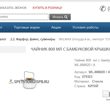
ЗАКАЗАТЬ ЗВОНОК
КУПИТЬ В РОЗНИЦУ
Искать
нт
Торговые марки
Акции
Условия работы
алог
2.2. Фарфор, фаянс, сувениры
WILMAX (посуда в ас., импорт "Сп
ЧАЙНИК 800 МЛ С БАМБУКОВОЙ КРЫШКОЙ (
Чайник 800 мл с бам
WL-888820 / A
Артикул:
WL-888820 / 
Код:
079323
Материал:
Стекло
Страна:
КИТАЙ
-
ми