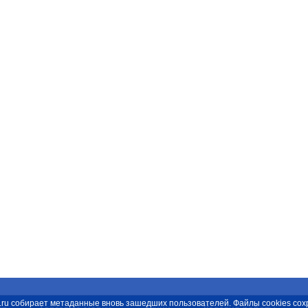
spb.ru собирает метаданные вновь зашедших пользователей. Файлы cookies с