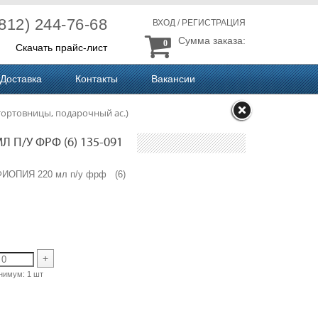
(812) 244-76-68
ВХОД
/
РЕГИСТРАЦИЯ
Сумма заказа:
0
Скачать прайс-лист
Доставка
Контакты
Вакансии
тортовницы, подарочный ас.)
 П/У ФРФ (6) 135-091
ЭФИОПИЯ 220 мл п/у фрф (6)
+
нимум:
1 шт