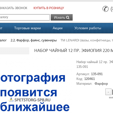
ЗАКАЗАТЬ ЗВОНОК
КУПИТЬ В РОЗНИЦУ
Искать
нт
Торговые марки
Акции
Условия работы
алог
2.2. Фарфор, фаянс, сувениры
ТМ LENARDI (вазы, конфетницы, 
НАБОР ЧАЙНЫЙ 12 ПР. ЭФИОПИЯ 220 МЛ
Набор чайный 12 пр. 
135-091
Артикул:
135-091
Код:
120461
Материал:
Фарфор
-
ми