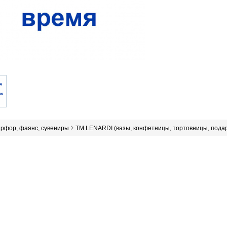
арфор, фаянс, сувениры
ТМ LENARDI (вазы, конфетницы, тортовницы, подар