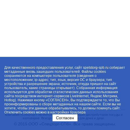
Для качественного предоставления услуг, сайт spetstorg-spb.ru собирает
метаданные вновь зашедших пользователей. Файлы cookies
сохраняются на компьютере пользователя (сведения о
местоположении; ip-адрес; тип, язык, версия ОС и браузера; тип
устройства и разрешение экрана; источник, откуда пришел на сайт
пользователь; какие страницы открывает). Собранная информация
используется для обработки статистических данных использования
сайта посредством интернет-сервисов LiveInternet, Яндекс.Метрика,
Hotlog). Нажимая кнопку «СОГЛАСЕН», Вы подтверждаете то, что Вы
проинформированы о сборе метаданных на нашем сайте. Если вы не
хотите, чтобы эти данные обрабатывались, то должны покинуть сайт.
Отключить cookies можно в настройках браузера
Компания «Спецторг» является одним из крупнейших дистрибуторов посуды и
Согласен
хозтоваров. Всегда в наличии товары для дома и дачи.
© 2015 ООО «Спецторг-СПб». Все права защищены.