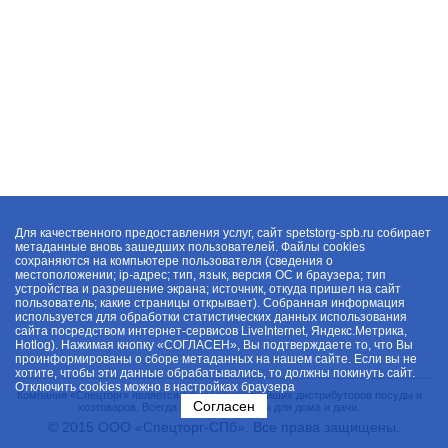
Для качественного предоставления услуг, сайт spetstorg-spb.ru собирает
метаданные вновь зашедших пользователей. Файлы cookies
сохраняются на компьютере пользователя (сведения о
местоположении; ip-адрес; тип, язык, версия ОС и браузера; тип
устройства и разрешение экрана; источник, откуда пришел на сайт
пользователь; какие страницы открывает). Собранная информация
используется для обработки статистических данных использования
сайта посредством интернет-сервисов LiveInternet, Яндекс.Метрика,
Hotlog). Нажимая кнопку «СОГЛАСЕН», Вы подтверждаете то, что Вы
проинформированы о сборе метаданных на нашем сайте. Если вы не
хотите, чтобы эти данные обрабатывались, то должны покинуть сайт.
Отключить cookies можно в настройках браузера
Компания «Спецторг» является одним из крупнейших дистрибуторов посуды и
Согласен
хозтоваров. Всегда в наличии товары для дома и дачи.
© 2015 ООО «Спецторг-СПб». Все права защищены.