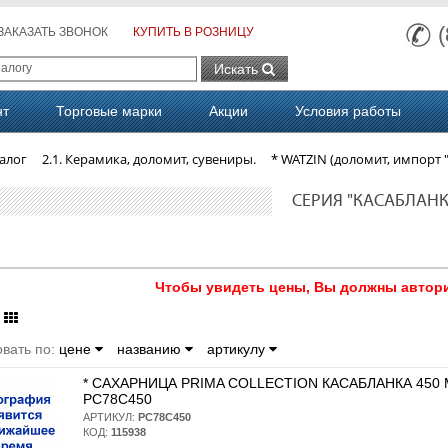
ЗАКАЗАТЬ ЗВОНОК
КУПИТЬ В РОЗНИЦУ
Искать
нт
Торговые марки
Акции
Условия работы
алог
2.1. Керамика, доломит, сувениры.
* WATZIN (доломит, импорт 
СЕРИЯ "КАСАБЛАНК
Чтобы увидеть цены, Вы должны автори
вать по:
цене
названию
артикулу
* САХАРНИЦА PRIMA COLLECTION КАСАБЛАНКА 450 
PC78C450
АРТИКУЛ:
PC78C450
КОД:
115938