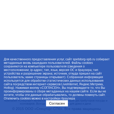
Для качественного предоставления услуг, сайт spetstorg-spb.ru собирает
метаданные вновь зашедших пользователей. Файлы cookies
сохраняются на компьютере пользователя (сведения о
местоположении; ip-адрес; тип, язык, версия ОС и браузера; тип
устройства и разрешение экрана; источник, откуда пришел на сайт
пользователь; какие страницы открывает). Собранная информация
используется для обработки статистических данных использования
сайта посредством интернет-сервисов LiveInternet, Яндекс.Метрика,
Hotlog). Нажимая кнопку «СОГЛАСЕН», Вы подтверждаете то, что Вы
проинформированы о сборе метаданных на нашем сайте. Если вы не
хотите, чтобы эти данные обрабатывались, то должны покинуть сайт.
Отключить cookies можно в настройках браузера
Компания «Спецторг» является одним из крупнейших дистрибуторов посуды и
Согласен
хозтоваров. Всегда в наличии товары для дома и дачи.
© 2015 ООО «Спецторг-СПб». Все права защищены.