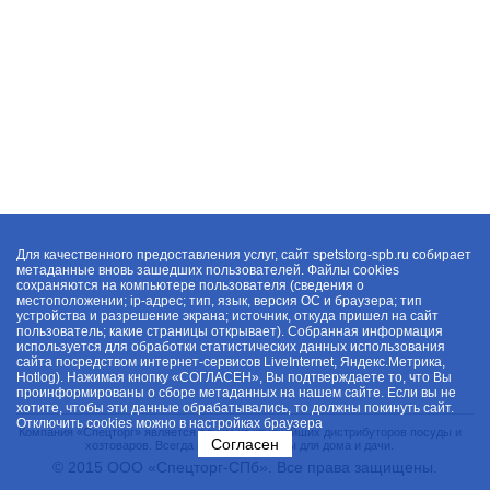
Для качественного предоставления услуг, сайт spetstorg-spb.ru собирает
метаданные вновь зашедших пользователей. Файлы cookies
сохраняются на компьютере пользователя (сведения о
местоположении; ip-адрес; тип, язык, версия ОС и браузера; тип
устройства и разрешение экрана; источник, откуда пришел на сайт
пользователь; какие страницы открывает). Собранная информация
используется для обработки статистических данных использования
сайта посредством интернет-сервисов LiveInternet, Яндекс.Метрика,
Hotlog). Нажимая кнопку «СОГЛАСЕН», Вы подтверждаете то, что Вы
проинформированы о сборе метаданных на нашем сайте. Если вы не
хотите, чтобы эти данные обрабатывались, то должны покинуть сайт.
Отключить cookies можно в настройках браузера
Компания «Спецторг» является одним из крупнейших дистрибуторов посуды и
Согласен
хозтоваров. Всегда в наличии товары для дома и дачи.
© 2015 ООО «Спецторг-СПб». Все права защищены.