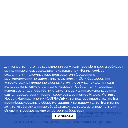
Для качественного предоставления услуг, сайт spetstorg-spb.ru собирает
метаданные вновь зашедших пользователей. Файлы cookies
сохраняются на компьютере пользователя (сведения о
местоположении; ip-адрес; тип, язык, версия ОС и браузера; тип
устройства и разрешение экрана; источник, откуда пришел на сайт
пользователь; какие страницы открывает). Собранная информация
используется для обработки статистических данных использования
сайта посредством интернет-сервисов LiveInternet, Яндекс.Метрика,
Hotlog). Нажимая кнопку «СОГЛАСЕН», Вы подтверждаете то, что Вы
проинформированы о сборе метаданных на нашем сайте. Если вы не
хотите, чтобы эти данные обрабатывались, то должны покинуть сайт.
Отключить cookies можно в настройках браузера
Компания «Спецторг» является одним из крупнейших дистрибуторов посуды и
Согласен
хозтоваров. Всегда в наличии товары для дома и дачи.
© 2015 ООО «Спецторг-СПб». Все права защищены.