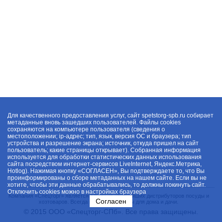
Для качественного предоставления услуг, сайт spetstorg-spb.ru собирает
метаданные вновь зашедших пользователей. Файлы cookies
сохраняются на компьютере пользователя (сведения о
местоположении; ip-адрес; тип, язык, версия ОС и браузера; тип
устройства и разрешение экрана; источник, откуда пришел на сайт
пользователь; какие страницы открывает). Собранная информация
используется для обработки статистических данных использования
сайта посредством интернет-сервисов LiveInternet, Яндекс.Метрика,
Hotlog). Нажимая кнопку «СОГЛАСЕН», Вы подтверждаете то, что Вы
проинформированы о сборе метаданных на нашем сайте. Если вы не
хотите, чтобы эти данные обрабатывались, то должны покинуть сайт.
Отключить cookies можно в настройках браузера
Компания «Спецторг» является одним из крупнейших дистрибуторов посуды и
Согласен
хозтоваров. Всегда в наличии товары для дома и дачи.
© 2015 ООО «Спецторг-СПб». Все права защищены.