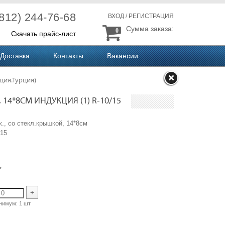
(812) 244-76-68
ВХОД
/
РЕГИСТРАЦИЯ
Сумма заказа:
0
Скачать прайс-лист
Доставка
Контакты
Вакансии
ция.Турция)
 14*8СМ ИНДУКЦИЯ (1) R-10/15
ж., со стекл.крышкой, 14*8см
15
ь
+
нимум:
1 шт