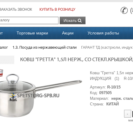
ЗАКАЗАТЬ ЗВОНОК
КУПИТЬ В РОЗНИЦУ
Искать
нт
Торговые марки
Акции
Условия работы
алог
1.3. Посуда из нержавеющей стали
ГАРАНТ ТД (кастрюли, индук
КОВШ "ГРЕТТА" 1,5Л НЕРЖ., СО СТЕКЛ.КРЫШКОЙ,
Ковш "Гретта" 1,5л нер
ИНДУКЦИЯ (1) R-10/
Артикул:
R-10/15
Код:
097505
Материал:
нерж. стал
Страна:
КИТАЙ
-
ми