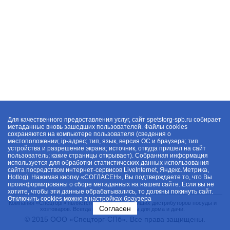
Для качественного предоставления услуг, сайт spetstorg-spb.ru собирает
метаданные вновь зашедших пользователей. Файлы cookies
сохраняются на компьютере пользователя (сведения о
местоположении; ip-адрес; тип, язык, версия ОС и браузера; тип
устройства и разрешение экрана; источник, откуда пришел на сайт
пользователь; какие страницы открывает). Собранная информация
используется для обработки статистических данных использования
сайта посредством интернет-сервисов LiveInternet, Яндекс.Метрика,
Hotlog). Нажимая кнопку «СОГЛАСЕН», Вы подтверждаете то, что Вы
проинформированы о сборе метаданных на нашем сайте. Если вы не
хотите, чтобы эти данные обрабатывались, то должны покинуть сайт.
Отключить cookies можно в настройках браузера
Компания «Спецторг» является одним из крупнейших дистрибуторов посуды и
Согласен
хозтоваров. Всегда в наличии товары для дома и дачи.
© 2015 ООО «Спецторг-СПб». Все права защищены.