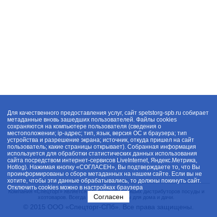
Для качественного предоставления услуг, сайт spetstorg-spb.ru собирает
метаданные вновь зашедших пользователей. Файлы cookies
сохраняются на компьютере пользователя (сведения о
местоположении; ip-адрес; тип, язык, версия ОС и браузера; тип
устройства и разрешение экрана; источник, откуда пришел на сайт
пользователь; какие страницы открывает). Собранная информация
используется для обработки статистических данных использования
сайта посредством интернет-сервисов LiveInternet, Яндекс.Метрика,
Hotlog). Нажимая кнопку «СОГЛАСЕН», Вы подтверждаете то, что Вы
проинформированы о сборе метаданных на нашем сайте. Если вы не
хотите, чтобы эти данные обрабатывались, то должны покинуть сайт.
Отключить cookies можно в настройках браузера
Компания «Спецторг» является одним из крупнейших дистрибуторов посуды и
Согласен
хозтоваров. Всегда в наличии товары для дома и дачи.
© 2015 ООО «Спецторг-СПб». Все права защищены.