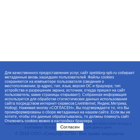
Для качественного предоставления услуг, сайт spetstorg-spb.ru собирает
метаданные вновь зашедших пользователей. Файлы cookies
сохраняются на компьютере пользователя (сведения о
местоположении; ip-адрес; тип, язык, версия ОС и браузера; тип
устройства и разрешение экрана; источник, откуда пришел на сайт
пользователь; какие страницы открывает). Собранная информация
используется для обработки статистических данных использования
сайта посредством интернет-сервисов LiveInternet, Яндекс.Метрика,
Hotlog). Нажимая кнопку «СОГЛАСЕН», Вы подтверждаете то, что Вы
проинформированы о сборе метаданных на нашем сайте. Если вы не
хотите, чтобы эти данные обрабатывались, то должны покинуть сайт.
Отключить cookies можно в настройках браузера
Компания «Спецторг» является одним из крупнейших дистрибуторов посуды и
Согласен
хозтоваров. Всегда в наличии товары для дома и дачи.
© 2015 ООО «Спецторг-СПб». Все права защищены.