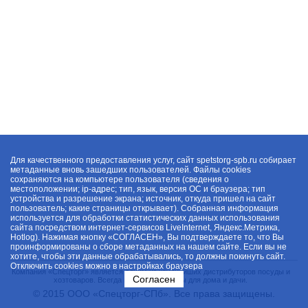
Для качественного предоставления услуг, сайт spetstorg-spb.ru собирает
метаданные вновь зашедших пользователей. Файлы cookies
сохраняются на компьютере пользователя (сведения о
местоположении; ip-адрес; тип, язык, версия ОС и браузера; тип
устройства и разрешение экрана; источник, откуда пришел на сайт
пользователь; какие страницы открывает). Собранная информация
используется для обработки статистических данных использования
сайта посредством интернет-сервисов LiveInternet, Яндекс.Метрика,
Hotlog). Нажимая кнопку «СОГЛАСЕН», Вы подтверждаете то, что Вы
проинформированы о сборе метаданных на нашем сайте. Если вы не
хотите, чтобы эти данные обрабатывались, то должны покинуть сайт.
Отключить cookies можно в настройках браузера
Компания «Спецторг» является одним из крупнейших дистрибуторов посуды и
Согласен
хозтоваров. Всегда в наличии товары для дома и дачи.
© 2015 ООО «Спецторг-СПб». Все права защищены.