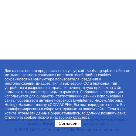
Для качественного предоставления услуг, сайт spetstorg-spb.ru собирает
метаданные вновь зашедших пользователей. Файлы cookies
сохраняются на компьютере пользователя (сведения о
местоположении; ip-адрес; тип, язык, версия ОС и браузера; тип
устройства и разрешение экрана; источник, откуда пришел на сайт
пользователь; какие страницы открывает). Собранная информация
используется для обработки статистических данных использования
сайта посредством интернет-сервисов LiveInternet, Яндекс.Метрика,
Hotlog). Нажимая кнопку «СОГЛАСЕН», Вы подтверждаете то, что Вы
проинформированы о сборе метаданных на нашем сайте. Если вы не
хотите, чтобы эти данные обрабатывались, то должны покинуть сайт.
Отключить cookies можно в настройках браузера
Компания «Спецторг» является одним из крупнейших дистрибуторов посуды и
Согласен
хозтоваров. Всегда в наличии товары для дома и дачи.
© 2015 ООО «Спецторг-СПб». Все права защищены.