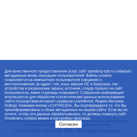
Для качественного предоставления услуг, сайт spetstorg-spb.ru собирает
метаданные вновь зашедших пользователей. Файлы cookies
сохраняются на компьютере пользователя (сведения о
местоположении; ip-адрес; тип, язык, версия ОС и браузера; тип
устройства и разрешение экрана; источник, откуда пришел на сайт
пользователь; какие страницы открывает). Собранная информация
используется для обработки статистических данных использования
сайта посредством интернет-сервисов LiveInternet, Яндекс.Метрика,
Hotlog). Нажимая кнопку «СОГЛАСЕН», Вы подтверждаете то, что Вы
проинформированы о сборе метаданных на нашем сайте. Если вы не
хотите, чтобы эти данные обрабатывались, то должны покинуть сайт.
Отключить cookies можно в настройках браузера
Компания «Спецторг» является одним из крупнейших дистрибуторов посуды и
Согласен
хозтоваров. Всегда в наличии товары для дома и дачи.
© 2015 ООО «Спецторг-СПб». Все права защищены.