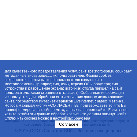
Для качественного предоставления услуг, сайт spetstorg-spb.ru собирает
метаданные вновь зашедших пользователей. Файлы cookies
сохраняются на компьютере пользователя (сведения о
местоположении; ip-адрес; тип, язык, версия ОС и браузера; тип
устройства и разрешение экрана; источник, откуда пришел на сайт
пользователь; какие страницы открывает). Собранная информация
используется для обработки статистических данных использования
сайта посредством интернет-сервисов LiveInternet, Яндекс.Метрика,
Hotlog). Нажимая кнопку «СОГЛАСЕН», Вы подтверждаете то, что Вы
проинформированы о сборе метаданных на нашем сайте. Если вы не
хотите, чтобы эти данные обрабатывались, то должны покинуть сайт.
Отключить cookies можно в настройках браузера
Компания «Спецторг» является одним из крупнейших дистрибуторов посуды и
Согласен
хозтоваров. Всегда в наличии товары для дома и дачи.
© 2015 ООО «Спецторг-СПб». Все права защищены.