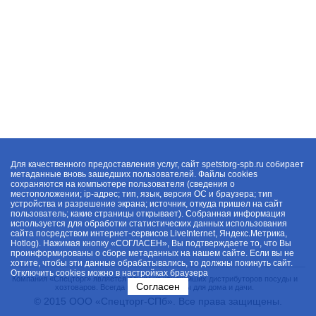
Для качественного предоставления услуг, сайт spetstorg-spb.ru собирает
метаданные вновь зашедших пользователей. Файлы cookies
сохраняются на компьютере пользователя (сведения о
местоположении; ip-адрес; тип, язык, версия ОС и браузера; тип
устройства и разрешение экрана; источник, откуда пришел на сайт
пользователь; какие страницы открывает). Собранная информация
используется для обработки статистических данных использования
сайта посредством интернет-сервисов LiveInternet, Яндекс.Метрика,
Hotlog). Нажимая кнопку «СОГЛАСЕН», Вы подтверждаете то, что Вы
проинформированы о сборе метаданных на нашем сайте. Если вы не
хотите, чтобы эти данные обрабатывались, то должны покинуть сайт.
Отключить cookies можно в настройках браузера
Компания «Спецторг» является одним из крупнейших дистрибуторов посуды и
Согласен
хозтоваров. Всегда в наличии товары для дома и дачи.
© 2015 ООО «Спецторг-СПб». Все права защищены.