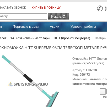
ЗАКАЗАТЬ ЗВОНОК
КУПИТЬ В РОЗНИЦУ
Искать
нт
Торговые марки
Акции
Условия работы
алог
3.4. Хозяйственные товары
HITT (проект Спецторга)
Швабры
ОКНОМОЙКА HITT SUPREME 96СМ ТЕЛЕСКОП.МЕТАЛЛ.РУЧК
Окномойка HITT Suprem
(резин.скребок+губк
Артикул:
H06358
Код:
050473
Материал:
металл, пл
синтетических матер
-
ми