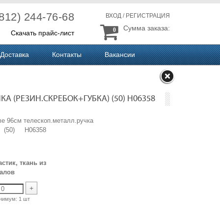
(812) 244-76-68
ВХОД
/
РЕГИСТРАЦИЯ
Сумма заказа:
0
Скачать прайс-лист
Доставка
Контакты
Вакансии
А (РЕЗИН.СКРЕБОК+ГУБКА) (50) H06358
e 96см телескоп.металл.ручка
а) (50) H06358
астик, ткань из
иалов
+
нимум:
1 шт