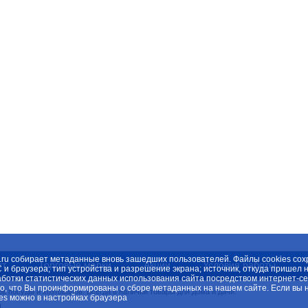
spb.ru собирает метаданные вновь зашедших пользователей. Файлы cookies с
нт
Торговые марки
Акции
Условия работы
С и браузера; тип устройства и разрешение экрана; источник, откуда пришел 
отки статистических данных использования сайта посредством интернет-серв
о, что Вы проинформированы о сборе метаданных на нашем сайте. Если вы н
 посуды и хозтоваров. Всегда в наличии товары для дома и дачи.
es можно в настройках браузера
.