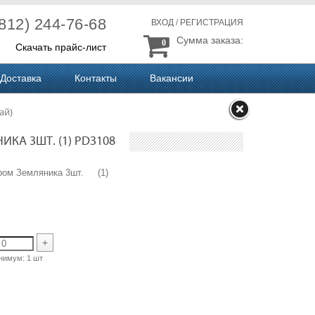
(812) 244-76-68
ВХОД
/
РЕГИСТРАЦИЯ
Сумма заказа:
0
Скачать прайс-лист
Доставка
Контакты
Вакансии
ай)
КА 3ШТ. (1) PD3108
жером Земляника 3шт. (1)
+
нимум:
1 шт