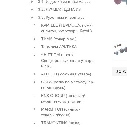
3.1. Изделия из пластмассы
3.2. ЛУЧШАЯ ЦЕНА ИУ
3.3. Кухонный инвентарь
KAMILLE (ТЕРМОСА, ножи,
силикон, кух.утварь, Китай)
ТИМА (товар в ас.)
Термосы АРКТИКА
* HITT ТМ (проект
Спецторга. кухонная утварь
и пр.)
3.3. К
APOLLO (кухонная утварь)
GALA (резка по металлу. пр-
во Беларусь)
ENS GROUP (товары д/
кухни, текстиль.Китай)
MARMITON (силикон,
товары д/кухни)
TRAMONTINA (ножи,