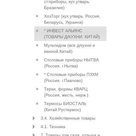
ст.приборы, кух.утварь.
Бразилия)
ХозТорг (кух.утварь. Россия,
Беларусь, Украина)
* ИНВЕСТ АЛЬЯНС
(ТОВАРЫ Д/КУХНИ. КИТАЙ)
Мультидом (все д/кухни и
ванной.Китай)
Столовые приборы НЫТВА
(Россия, г.Нытва)
* Столовые приборы ПЗХМ
(Россия, г.Павлово)
Терки, формы КВАРЦ
(Россия, жесть, нерж.)
Термосы БИОСТАЛЬ
(Китай.Рустермос)
3.4. Хозяйственные товары
4.1. Техника
7. Товары для сада, отдыха и