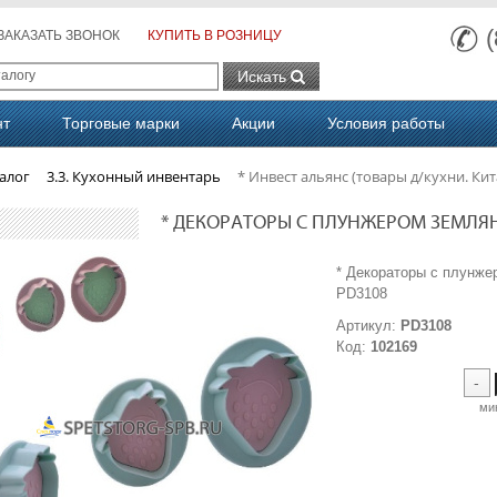
ЗАКАЗАТЬ ЗВОНОК
КУПИТЬ В РОЗНИЦУ
Искать
нт
Торговые марки
Акции
Условия работы
алог
3.3. Кухонный инвентарь
* Инвест альянс (товары д/кухни. Кит
* ДЕКОРАТОРЫ С ПЛУНЖЕРОМ ЗЕМЛЯНИ
* Декораторы с плун
PD3108
Артикул:
PD3108
Код:
102169
-
ми