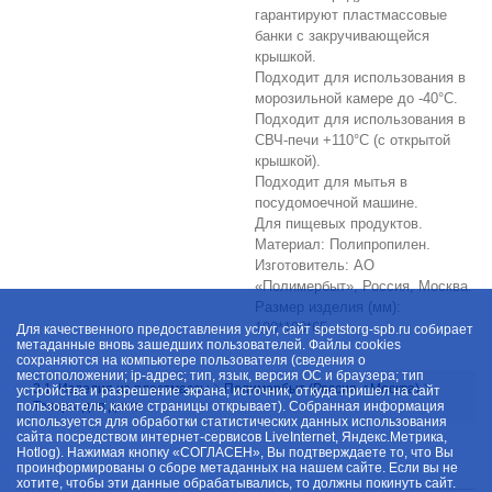
гарантируют пластмассовые
банки с закручивающейся
крышкой.
Подходит для использования в
морозильной камере до -40°C.
Подходит для использования в
СВЧ-печи +110°C (с открытой
крышкой).
Подходит для мытья в
посудомоечной машине.
Для пищевых продуктов.
Материал: Полипропилен.
Изготовитель: АО
«Полимербыт», Россия, Москва.
Размер изделия (мм):
100*100*65
Для качественного предоставления услуг, сайт spetstorg-spb.ru собирает
метаданные вновь зашедших пользователей. Файлы cookies
сохраняются на компьютере пользователя (сведения о
местоположении; ip-адрес; тип, язык, версия ОС и браузера; тип
3.1. Изделия из пластмассы
Полимербыт (Россия, г.Москва)
устройства и разрешение экрана; источник, откуда пришел на сайт
пользователь; какие страницы открывает). Собранная информация
Товары для дома
используется для обработки статистических данных использования
сайта посредством интернет-сервисов LiveInternet, Яндекс.Метрика,
Hotlog). Нажимая кнопку «СОГЛАСЕН», Вы подтверждаете то, что Вы
проинформированы о сборе метаданных на нашем сайте. Если вы не
хотите, чтобы эти данные обрабатывались, то должны покинуть сайт.