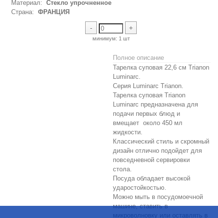
Материал:
Стекло упрочненное
Страна:
ФРАНЦИЯ
-
+
минимум:
1 шт
Полное описание
Тарелка суповая 22,6 см Trianon
Luminarc.
Серия Luminarc Trianon.
Тарелка суповая Trianon
Luminarc предназначена для
подачи первых блюд и
вмещает около 450 мл
жидкости.
Классический стиль и скромный
дизайн отлично подойдет для
повседневной сервировки
стола.
Посуда обладает высокой
ударостойкостью.
Можно мыть в посудомоечной
машине, ставить в
микроволновку или оставлять в